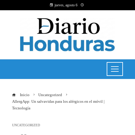
jueves, agosto 6
Inicio
Uncategorized
AllergApp: Un salvavidas para los alérgicos en el móvil |
Tecnología
UNCATEGORIZED