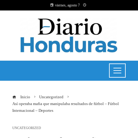
viernes, agosto 7
Inicio
Uncategorized
Así operaba mafia que manipulaba resultados de fútbol – Fútbol
Internacional – Deportes
UNCATEGORIZED