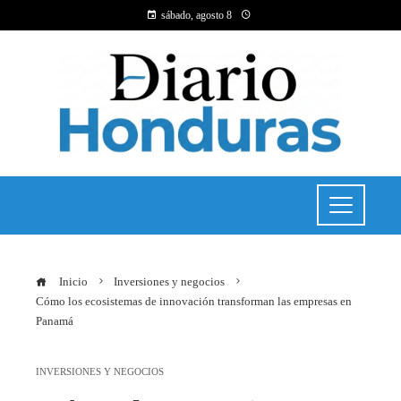
sábado, agosto 8
Inicio
Inversiones y negocios
Cómo los ecosistemas de innovación transforman las empresas en
Panamá
INVERSIONES Y NEGOCIOS