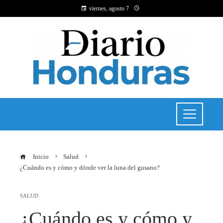
viernes, agosto 7
Inicio
Salud
¿Cuándo es y cómo y dónde ver la luna del gusano?
SALUD
¿Cuándo es y cómo y