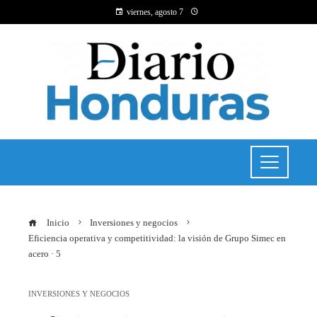
viernes, agosto 7
Inicio
Inversiones y negocios
Eficiencia operativa y competitividad: la visión de Grupo Simec en
acero · 5
INVERSIONES Y NEGOCIOS