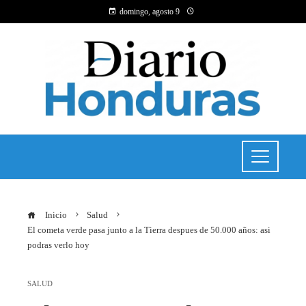
domingo, agosto 9
Inicio
Salud
El cometa verde pasa junto a la Tierra despues de 50.000 años: asi
podras verlo hoy
SALUD