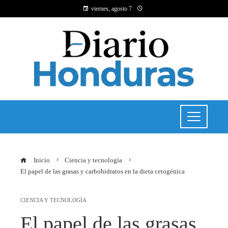
viernes, agosto 7
Inicio
Ciencia y tecnología
El papel de las grasas y carbohidratos en la dieta cetogénica
CIENCIA Y TECNOLOGÍA
El papel de las grasas