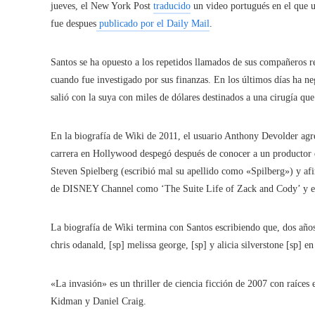
jueves, el New York Post
traducido
un video portugués en el que u
fue despues
publicado por el Daily Mail
.
Santos se ha opuesto a los repetidos llamados de sus compañeros re
cuando fue investigado por sus finanzas. En los últimos días ha 
salió con la suya con miles de dólares destinados a una cirugía qu
En la biografía de Wiki de 2011, el usuario Anthony Devolder agr
carrera en Hollywood despegó después de conocer a un productor 
Steven Spielberg (escribió mal su apellido como «Spilberg») y a
de DISNEY Channel como ‘The Suite Life of Zack and Cody’ y e
La biografía de Wiki termina con Santos escribiendo que, dos añ
chris odanald, [sp] melissa george, [sp] y alicia silverstone [sp]
«La invasión» es un thriller de ciencia ficción de 2007 con raíces
Kidman y Daniel Craig.