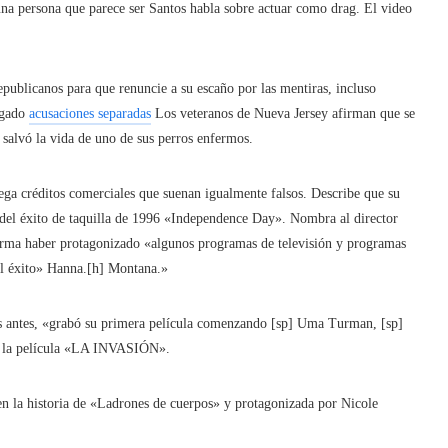
na persona que parece ser Santos habla sobre actuar como drag. El video
publicanos para que renuncie a su escaño por las mentiras, incluso
negado
acusaciones separadas
Los veteranos de Nueva Jersey afirman que se
e salvó la vida de uno de sus perros enfermos.
ega créditos comerciales que suenan igualmente falsos. Describe que su
del éxito de taquilla de 1996 «Independence Day». Nombra al director
firma haber protagonizado «algunos programas de televisión y programas
l éxito» Hanna.[h] Montana.»
os antes, «grabó su primera película comenzando [sp] Uma Turman, [sp]
 en la película «LA INVASIÓN».
 en la historia de «Ladrones de cuerpos» y protagonizada por Nicole