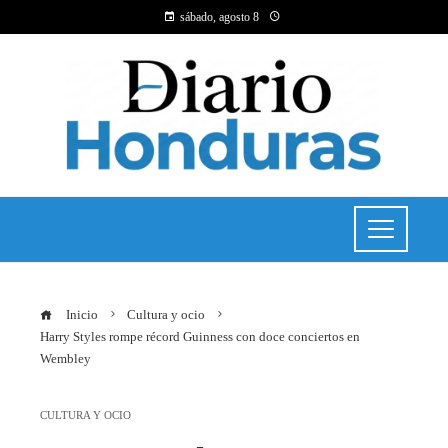
sábado, agosto 8
Inicio
Cultura y ocio
Harry Styles rompe récord Guinness con doce conciertos en
Wembley
CULTURA Y OCIO