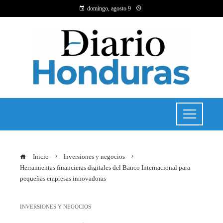
domingo, agosto 9
Inicio
Inversiones y negocios
Herramientas financieras digitales del Banco Internacional para
pequeñas empresas innovadoras
INVERSIONES Y NEGOCIOS