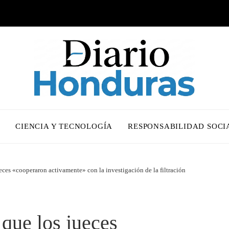
O
CIENCIA Y TECNOLOGÍA
RESPONSABILIDAD SOCI
eces «cooperaron activamente» con la investigación de la filtración
que los jueces