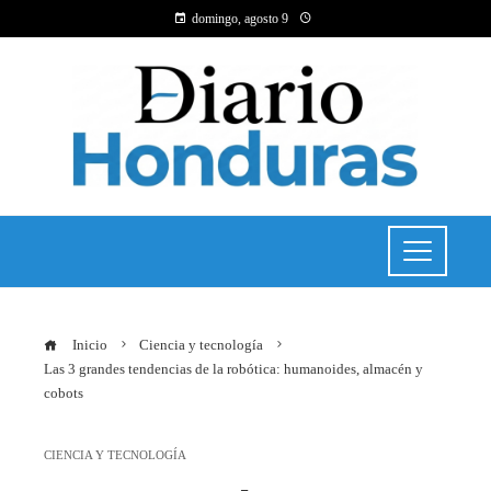
domingo, agosto 9
Inicio
Ciencia y tecnología
Las 3 grandes tendencias de la robótica: humanoides, almacén y
cobots
CIENCIA Y TECNOLOGÍA