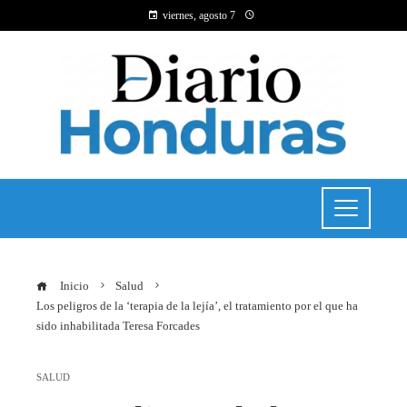
viernes, agosto 7
Inicio
Salud
Los peligros de la ‘terapia de la lejía’, el tratamiento por el que ha
sido inhabilitada Teresa Forcades
SALUD