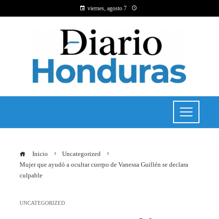
viernes, agosto 7
Inicio
Uncategorized
Mujer que ayudó a ocultar cuerpo de Vanessa Guillén se declara
culpable
UNCATEGORIZED