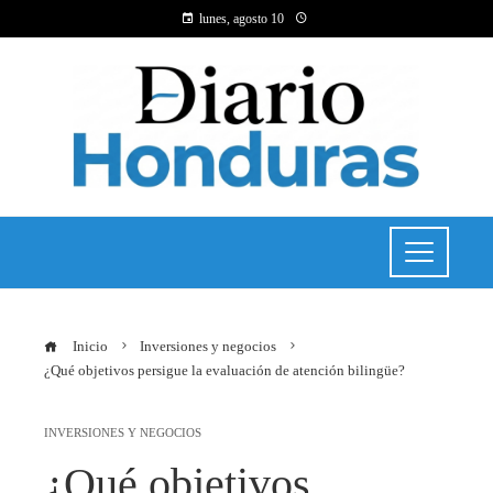
lunes, agosto 10
Inicio
Inversiones y negocios
¿Qué objetivos persigue la evaluación de atención bilingüe?
INVERSIONES Y NEGOCIOS
¿Qué objetivos