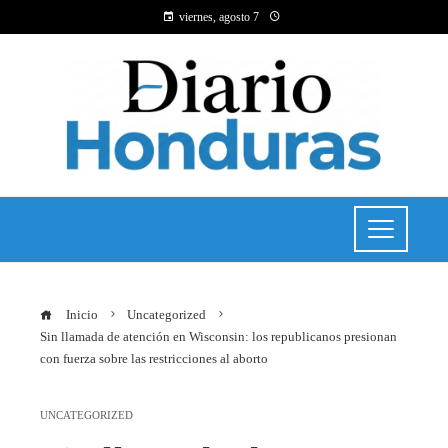
viernes, agosto 7
Inicio
Uncategorized
Sin llamada de atención en Wisconsin: los republicanos presionan
con fuerza sobre las restricciones al aborto
UNCATEGORIZED